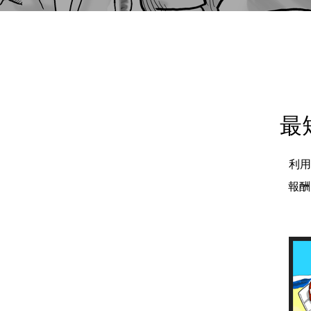
最
利用
報酬