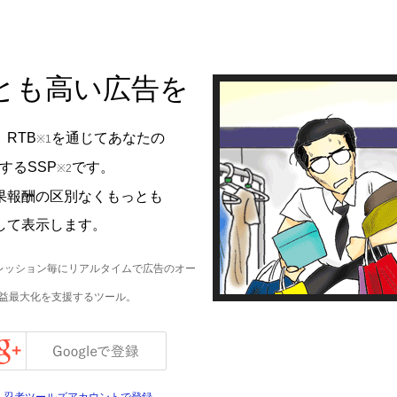
とも高い広告を
RTB
を通じてあなたの
※1
するSSP
です。
※2
果報酬の区別なくもっとも
して表示します。
。1インプレッション毎にリアルタイムで広告のオー
略。広告収益最大化を支援するツール。