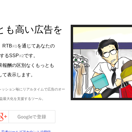
とも高い広告を
RTB
を通じてあなたの
※1
するSSP
です。
※2
果報酬の区別なくもっとも
して表示します。
。1インプレッション毎にリアルタイムで広告のオー
略。広告収益最大化を支援するツール。