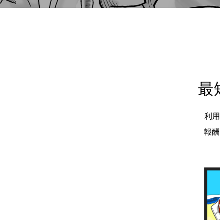
最
利用
報酬